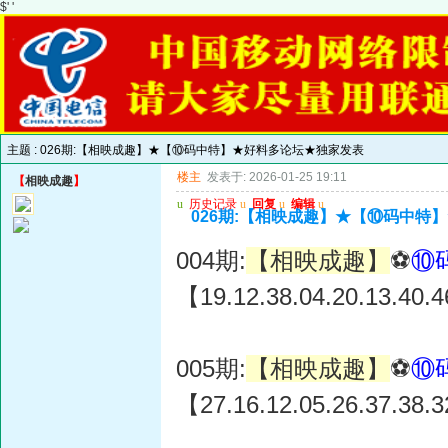
$' '
主题 :
026期:【相映成趣】★【⑩码中特】★好料多论坛★独家发表
楼主
发表于: 2026-01-25 19:11
【
相映成趣
】
u
历史记录
u
回复
u
编辑
u
026期:【相映成趣】★【⑩码中特
004期:
【相映成趣】
⚽
⑩
【19.12.38.04.20.13.40.4
005期:
【相映成趣】
⚽
⑩
【27.16.12.05.26.37.38.