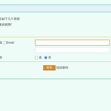
有如下几个原因:
复的权限!
户名
Email
录
是
否
找回密码