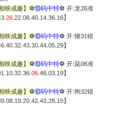
相映成趣】
⚽
⑩码中特
⚽ 开:龙26准
3.
26
.22.06.40.14.36.16】
相映成趣】
⚽
⑩码中特
⚽ 开:猪31错
6.40.32.43.30.44.05.29】
相映成趣】
⚽
⑩码中特
⚽ 开:鼠06准
1.10.32.36.
06
.46.03.19】
相映成趣】
⚽
⑩码中特
⚽ 开:狗32错
9.08.19.20.42.43.28.15】