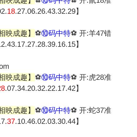
相映成趣】
⚽
⑩码中特
⚽ 开:鼠18准
2.
18
.27.06.26.43.32.29】
相映成趣】
⚽
⑩码中特
⚽ 开:羊47错
2.43.17.27.28.39.16.15】
com
相映成趣】
⚽
⑩码中特
⚽ 开:虎28准
28
.07.34.20.32.22.17.42】
相映成趣】
⚽
⑩码中特
⚽ 开:蛇37准
7.
37
.10.46.02.03.30.44】