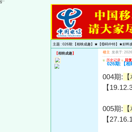
$' '
主题 :
026期:【相映成趣】★【⑩码中特】★好料
楼主
发表于: 2026-
【
相映成趣
】
u
历史记录
u
回复
026期:
004期:
【
【19.12.3
005期:
【
【27.16.1