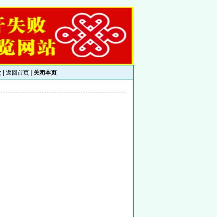
 |
返回首页
|
关闭本页