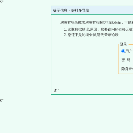
$' '
提示信息 »
好料多导航
您没有登录或者您没有权限访问此页面，可能
读取数据错误,原因：您要访问的链接无效,
您还不是论坛会员,请先登录论坛
登录
用
密 码
隐身登
$' '
$' '