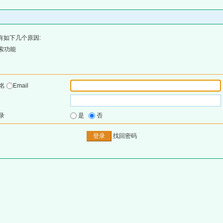
有如下几个原因:
索功能
户名
Email
录
是
否
找回密码