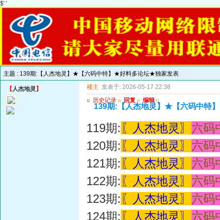
$' '
主题 :
139期:【人杰地灵】★【六码中特】★好料多论坛★独家发表
楼主
发表于: 2026-05-17 22:38
【
人杰地灵
】
u
历史记录
u
回复
u
编辑
u
139期:【人杰地灵】★【六码中特
119期:
〖人杰地灵〗
六码
120期:
〖人杰地灵〗
六码
121期:
〖人杰地灵〗
六码
122期:
〖人杰地灵〗
六码
123期:
〖人杰地灵〗
六码
124期:
〖人杰地灵〗
六码