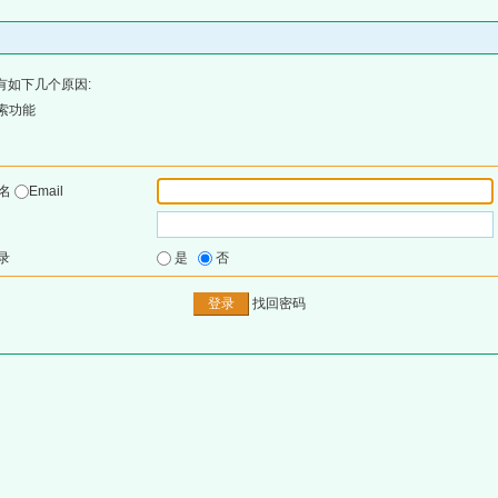
有如下几个原因:
索功能
户名
Email
录
是
否
找回密码