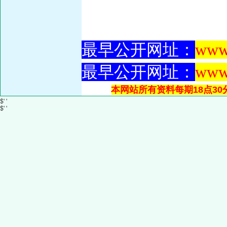
最早公开网址：
www
最早公开网址：
www
本网站所有资料每期18点30
$' '
$' '