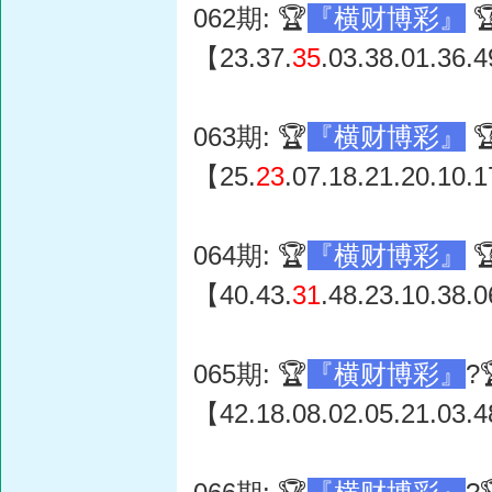
062期: 🏆
『横财博彩』

【23.37.
35
.03.38.01.36.
063期: 🏆
『横财博彩』

【25.
23
.07.18.21.20.10.
064期: 🏆
『横财博彩』

【40.43.
31
.48.23.10.38.
065期: 🏆
『横财博彩』
?
【42.18.08.02.05.21.03.