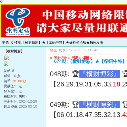
$' '
主题 :
074期:【横财博彩】★【⑨码中特】★好料多论坛★独家发表
楼主
发表于: 2025-03-10 13:48
【
横财博彩
】
u
历史记录
u
回复
u
编辑
u
074期:【横财博彩】★【⑨码中特
发帖:
8
048期: 🏆
『横财博彩』

威望:
10 点
铜币:
28180 枚
【26.29.19.31.05.33.
18
.
贡献值:
0 点
好评度:
0 点
在线时间: 0(时)
注册时间:
2024-12-29
049期: 🏆
『横财博彩』

最后登录:
2025-03-10
【06.01.18.47.35.32.13.
4