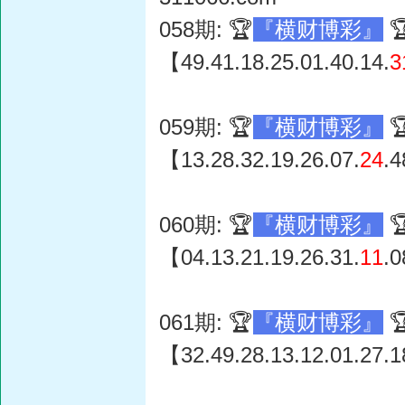
058期: 🏆
『横财博彩』

【49.41.18.25.01.40.14.
3
059期: 🏆
『横财博彩』

【13.28.32.19.26.07.
24
.
060期: 🏆
『横财博彩』

【04.13.21.19.26.31.
11
.
061期: 🏆
『横财博彩』

【32.49.28.13.12.01.27.