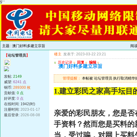
$' '
主题 :
澳门好料多建立宗旨
阅
楼主
发表于: 2023-03-22 23:21
【
论坛管理员
】
u
历史记录
u
回复
u
编辑
u
澳门好料多建立宗旨
发帖:
2149
管理提醒：
本帖被 论坛管理员 执行取消精华操作(2
威望:
6241 点
铜币:
289300 枚
1.建立彩民之家高手坛目
贡献值:
0 点
好评度:
0 点
在线时间: 1942(时)
注册时间:
2023-01-17
亲爱的彩民朋友，您是否
最后登录:
2026-08-08
手资料？然而您是买料的
当，受过骗，对网上买料