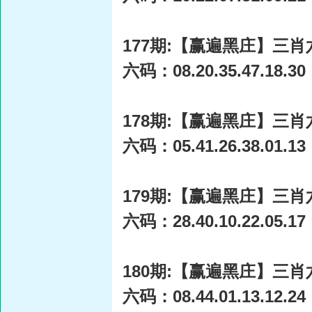
177期:【赢遍黑庄】三肖
六码：08.20.35.47.18.30
178期:【赢遍黑庄】三肖
六码：05.41.26.38.01.13
179期:【赢遍黑庄】三肖
六码：28.40.10.22.05.17
180期:【赢遍黑庄】三肖
六码：08.44.01.13.12.24