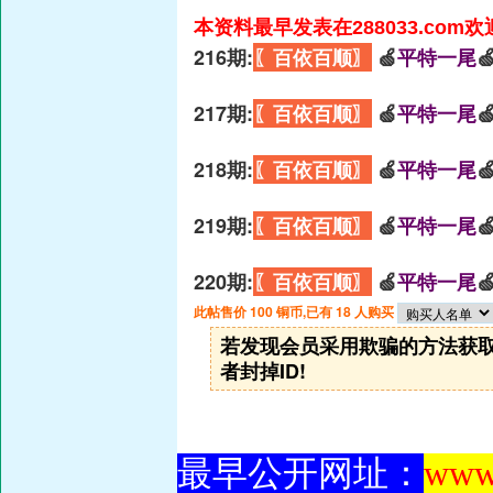
本资料最早发表在288033.com
216期:
〖百依百顺〗
🍏
平特一尾

217期:
〖百依百顺〗
🍏
平特一尾

218期:
〖百依百顺〗
🍏
平特一尾

219期:
〖百依百顺〗
🍏
平特一尾

220期:
〖百依百顺〗
🍏
平特一尾

此帖售价 100 铜币,已有 18 人购买
若发现会员采用欺骗的方法获取财
者封掉ID!
最早公开网址：
www