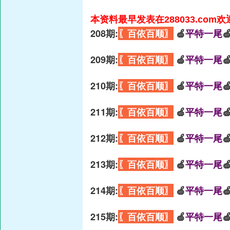
本资料最早发表在288033.com
208期:
〖百依百顺〗
🍏
平特一尾

209期:
〖百依百顺〗
🍏
平特一尾

210期:
〖百依百顺〗
🍏
平特一尾

211期:
〖百依百顺〗
🍏
平特一尾

212期:
〖百依百顺〗
🍏
平特一尾

213期:
〖百依百顺〗
🍏
平特一尾

214期:
〖百依百顺〗
🍏
平特一尾

215期:
〖百依百顺〗
🍏
平特一尾
