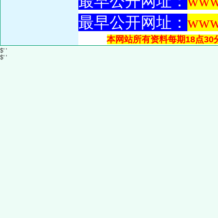
最早公开网址：
www
最早公开网址：
www
本网站所有资料每期18点30
$' '
$' '