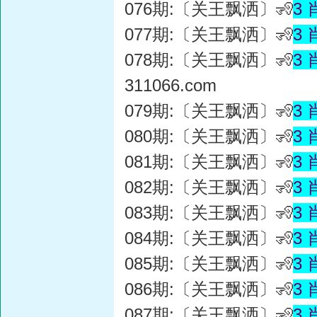
076期:〔关王飘洒〕🧏
3
077期:〔关王飘洒〕🧏
3
078期:〔关王飘洒〕🧏
3
311066.com
079期:〔关王飘洒〕🧏
3
080期:〔关王飘洒〕🧏
3
081期:〔关王飘洒〕🧏
3
082期:〔关王飘洒〕🧏
3
083期:〔关王飘洒〕🧏
3
084期:〔关王飘洒〕🧏
3
085期:〔关王飘洒〕🧏
3
086期:〔关王飘洒〕🧏
3
087期:〔关王飘洒〕🧏
3