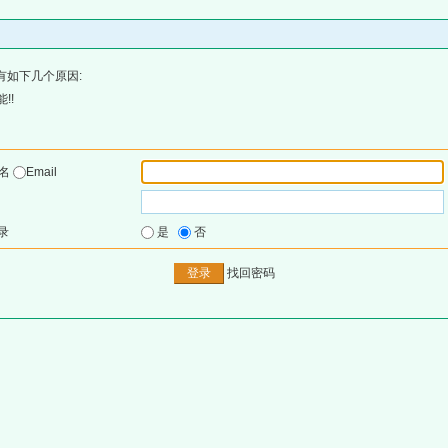
有如下几个原因:
!!
户名
Email
录
是
否
找回密码