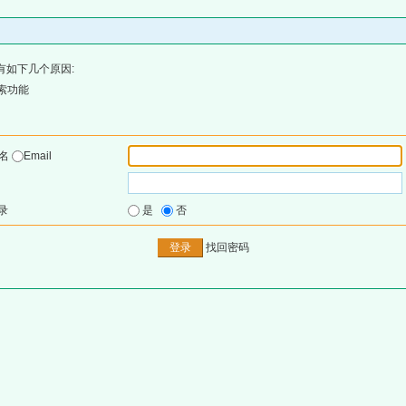
有如下几个原因:
索功能
户名
Email
录
是
否
找回密码