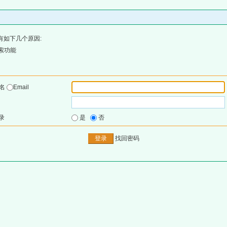
有如下几个原因:
索功能
户名
Email
录
是
否
找回密码