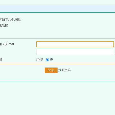
有如下几个原因:
索功能
户名
Email
录
是
否
找回密码