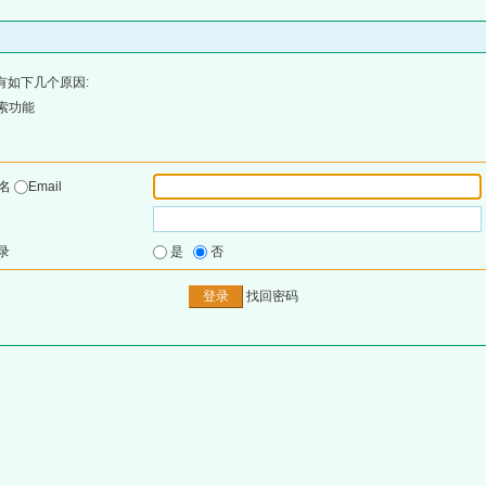
有如下几个原因:
索功能
户名
Email
录
是
否
找回密码