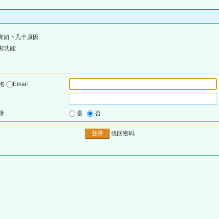
有如下几个原因:
索功能
户名
Email
录
是
否
找回密码