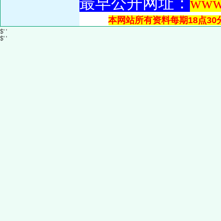
最早公开网址：
www
本网站所有资料每期18点30
$' '
$' '