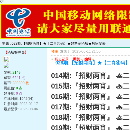
$' '
主题 :
028期:【招财两肖】★【二肖④码】★好料多论坛★独家发表
楼主
发表于: 2025-03-11 21:55
【
论坛管理员
】
u
历史记录
u
回复
u
编辑
u
028期:【招财两肖】★【二肖④码
发帖:
2149
014期:『招财两肖』 🚣
威望:
6241 点
铜币:
289300 枚
015期:『招财两肖』 🚣
贡献值:
0 点
好评度:
0 点
016期:『招财两肖』 🚣
在线时间: 1942(时)
注册时间:
2023-01-17
017期:『招财两肖』 🚣
最后登录:
2026-08-06
018期:『招财两肖』 🚣
019期:『招财两肖』 🚣