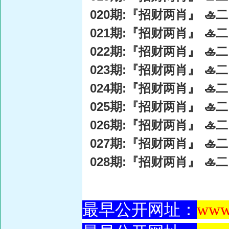
020期:『招财两肖』 🚣
021期:『招财两肖』 🚣
022期:『招财两肖』 🚣
023期:『招财两肖』 🚣
024期:『招财两肖』 🚣
025期:『招财两肖』 🚣
026期:『招财两肖』 🚣
027期:『招财两肖』 🚣
028期:『招财两肖』 🚣
最早公开网址：
www