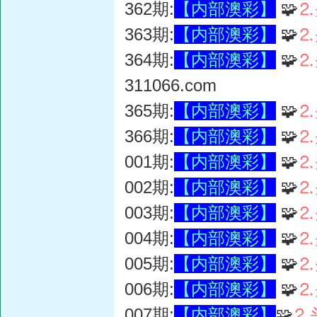
362期:
【内部澳彩】
🧩
⒉
363期:
【内部澳彩】
🧩
⒉
364期:
【内部澳彩】
🧩
⒉
311066.com
365期:
【内部澳彩】
🧩
⒉
366期:
【内部澳彩】
🧩
⒉
001期:
【内部澳彩】
🧩
⒉
002期:
【内部澳彩】
🧩
⒉
003期:
【内部澳彩】
🧩
⒉
004期:
【内部澳彩】
🧩
⒉
005期:
【内部澳彩】
🧩
⒉
006期:
【内部澳彩】
🧩
⒉
007期:
【内部澳彩】
🧩
⒉