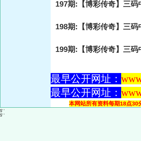
197期:【博彩传奇】三码中特
198期:【博彩传奇】三码中特
199期:【博彩传奇】三码中特
最早公开网址：
www
最早公开网址：
www
本网站所有资料每期18点30
$' '
$' '