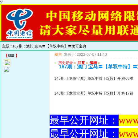
$' '
主题 :
187期：澳门 宝马〓【单双中特】〓龙哥宝典
楼主
发表于: 2022-07-07 11:40
【
888-
】
u
历史记录
u
回复
u
编辑
u
187期：澳门 宝马〓【单双中特】
145期:【龙哥宝典】单双中特【双数】开:鸡06准
146期:【龙哥宝典】单双中特【双数】开:狗17错
最早公开网址：
www
最早公开网址：
www