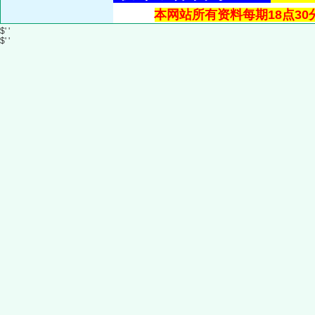
本网站所有资料每期18点30
$' '
$' '