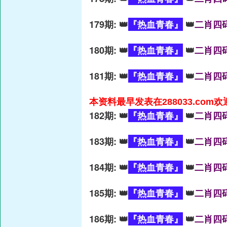
179期: 👑
『热血青春』
👑
二肖四
180期: 👑
『热血青春』
👑
二肖四
181期: 👑
『热血青春』
👑
二肖四
本资料最早发表在288033.com
182期: 👑
『热血青春』
👑
二肖四
183期: 👑
『热血青春』
👑
二肖四
184期: 👑
『热血青春』
👑
二肖四
185期: 👑
『热血青春』
👑
二肖四
186期: 👑
『热血青春』
👑
二肖四