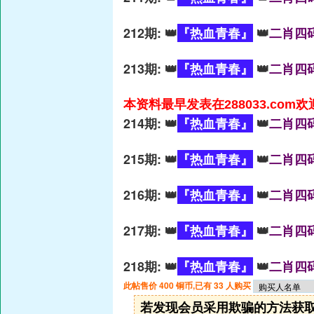
212期: 👑
『热血青春』
👑
二肖四
213期: 👑
『热血青春』
👑
二肖四
本资料最早发表在288033.com
214期: 👑
『热血青春』
👑
二肖四
215期: 👑
『热血青春』
👑
二肖四
216期: 👑
『热血青春』
👑
二肖四
217期: 👑
『热血青春』
👑
二肖四
218期: 👑
『热血青春』
👑
二肖四
此帖售价 400 铜币,已有 33 人购买
若发现会员采用欺骗的方法获取财