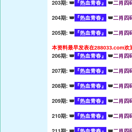
203期: 👑
『热血青春』
👑
二肖四
204期: 👑
『热血青春』
👑
二肖四
205期: 👑
『热血青春』
👑
二肖四
本资料最早发表在288033.com
206期: 👑
『热血青春』
👑
二肖四
207期: 👑
『热血青春』
👑
二肖四
208期: 👑
『热血青春』
👑
二肖四
209期: 👑
『热血青春』
👑
二肖四
210期: 👑
『热血青春』
👑
二肖四
211期: 👑
『热血青春』
👑
二肖四