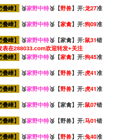
峦叠嶂】
🥉
家野中特
🥉【
野兽
】开:
龙27
准
峦叠嶂】
🥉
家野中特
🥉【
家禽
】开:
狗09
准
峦叠嶂】
🥉
家野中特
🥉【家禽】开:
鼠31
错
表在288033.com欢迎转发+关注
峦叠嶂】
🥉
家野中特
🥉【
家禽
】开:
狗45
准
峦叠嶂】
🥉
家野中特
🥉【
野兽
】开:
虎41
准
峦叠嶂】
🥉
家野中特
🥉【
野兽
】开:
虎41
准
峦叠嶂】
🥉
家野中特
🥉【家禽】开:
鼠07
错
峦叠嶂】
🥉
家野中特
🥉【野兽】开:
马01
错
峦叠嶂】
🥉
家野中特
🥉【
野兽
】开:
兔40
准