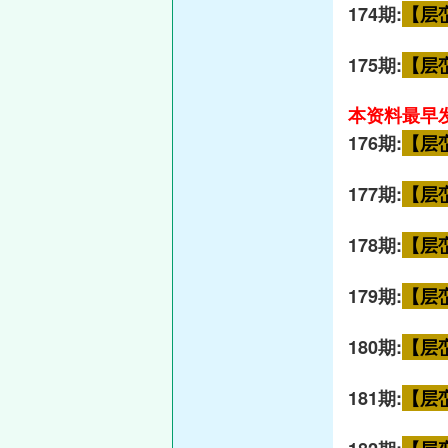
174期:
【层
175期:
【层
本资料最早发
176期:
【层
177期:
【层
178期:
【层
179期:
【层
180期:
【层
181期:
【层