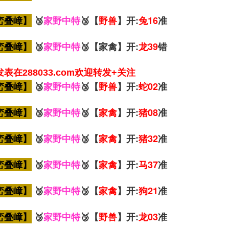
峦叠嶂】
🥉
家野中特
🥉【
野兽
】开:
兔16
准
峦叠嶂】
🥉
家野中特
🥉【家禽】开:
龙39
错
表在288033.com欢迎转发+关注
峦叠嶂】
🥉
家野中特
🥉【
野兽
】开:
蛇02
准
峦叠嶂】
🥉
家野中特
🥉【
家禽
】开:
猪08
准
峦叠嶂】
🥉
家野中特
🥉【
家禽
】开:
猪32
准
峦叠嶂】
🥉
家野中特
🥉【
家禽
】开:
马37
准
峦叠嶂】
🥉
家野中特
🥉【
家禽
】开:
狗21
准
峦叠嶂】
🥉
家野中特
🥉【
野兽
】开:
龙03
准