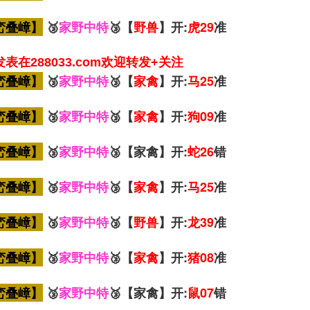
峦叠嶂】
🥉
家野中特
🥉【
野兽
】开:
虎29
准
表在288033.com欢迎转发+关注
峦叠嶂】
🥉
家野中特
🥉【
家禽
】开:
马25
准
峦叠嶂】
🥉
家野中特
🥉【
家禽
】开:
狗09
准
峦叠嶂】
🥉
家野中特
🥉【家禽】开:
蛇26
错
峦叠嶂】
🥉
家野中特
🥉【
家禽
】开:
马25
准
峦叠嶂】
🥉
家野中特
🥉【
野兽
】开:
龙39
准
峦叠嶂】
🥉
家野中特
🥉【
家禽
】开:
猪08
准
峦叠嶂】
🥉
家野中特
🥉【家禽】开:
鼠07
错