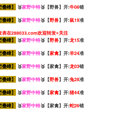
峦叠嶂】
🥉
家野中特
🥉【野兽】开:
牛06
错
峦叠嶂】
🥉
家野中特
🥉【
野兽
】开:
鼠19
准
表在288033.com欢迎转发+关注
峦叠嶂】
🥉
家野中特
🥉【
野兽
】开:
龙15
准
峦叠嶂】
🥉
家野中特
🥉【
家禽
】开:
羊24
准
峦叠嶂】
🥉
家野中特
🥉【家禽】开:
龙03
错
峦叠嶂】
🥉
家野中特
🥉【
野兽
】开:
兔28
准
峦叠嶂】
🥉
家野中特
🥉【
家禽
】开:
猪44
准
峦叠嶂】
🥉
家野中特
🥉【家禽】开:
蛇26
错