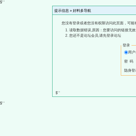
$' '
提示信息 »
好料多导航
您没有登录或者您没有权限访问此页面，可能
读取数据错误,原因：您要访问的链接无效,
您还不是论坛会员,请先登录论坛
登录
用
密 码
隐身登
$' '
$' '