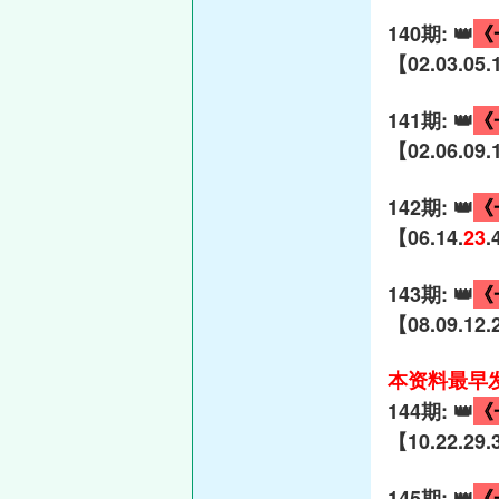
140期: 👑
《
【02.03.05.
141期: 👑
《
【02.06.09.
142期: 👑
《
【06.14.
23
.
143期: 👑
《
【08.09.12.2
本资料最早发
144期: 👑
《
【10.22.29.
145期: 👑
《