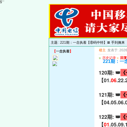
$' '
主题 :
221期：一念执着【⑧码中特】〓 手到擒来
楼主
发表于: 2026-
【
一念执着
】
u
历史记录
u
回复
221期：
120期: 👑
《
【01.
06
.22.
121期: 👑
《
【04.05.06.0
122期: 👑
《
【
01
.05.09.