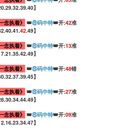
20.29.32.39.40】
一念执着》
👑
⑧码中特
👑开:
42
准
2.40.41.
42
.49】
一念执着》
👑
⑧码中特
👑开:
13
准
17.21.35.42.49】
一念执着》
👑
⑧码中特
👑开:
48
错
30.32.37.39.45】
一念执着》
👑
⑧码中特
👑开:
27
准
28.30.34.44.49】
一念执着》
👑
⑧码中特
👑开:
09
准
12.16.23.34.47】