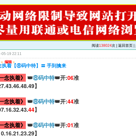
阅读
138024
次 |
返回首页
|
05-19 22:11
u
编辑
u
一念执着【⑧码中特】〓 手到擒来
一念执着》
👑
⑧码中特
👑开:
06
准
27.43.46.48.49】
一念执着》
👑
⑧码中特
👑开:
44
准
7.16.32.43.
44
】
一念执着》
👑
⑧码中特
👑开:
01
准
10.16.21.23.29】