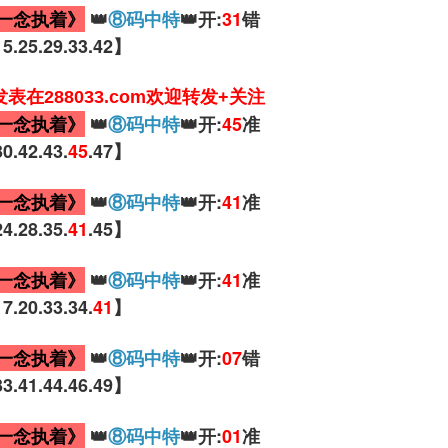
一念执着》
👑
⑧码中特
👑开:
31
错
15.25.29.33.42】
表在288033.com欢迎转发+关注
一念执着》
👑
⑧码中特
👑开:
45
准
0.42.43.
45
.47】
一念执着》
👑
⑧码中特
👑开:
41
准
4.28.35.
41
.45】
一念执着》
👑
⑧码中特
👑开:
41
准
7.20.33.34.
41
】
一念执着》
👑
⑧码中特
👑开:
07
错
33.41.44.46.49】
一念执着》
👑
⑧码中特
👑开:
01
准