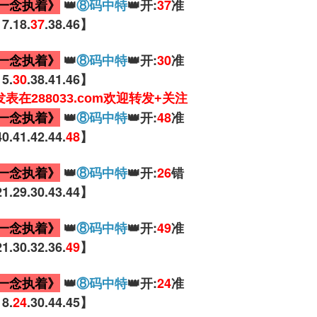
一念执着》
👑
⑧码中特
👑开:
37
准
7.18.
37
.38.46】
一念执着》
👑
⑧码中特
👑开:
30
准
5.
30
.38.41.46】
表在288033.com欢迎转发+关注
一念执着》
👑
⑧码中特
👑开:
48
准
0.41.42.44.
48
】
一念执着》
👑
⑧码中特
👑开:
26
错
21.29.30.43.44】
一念执着》
👑
⑧码中特
👑开:
49
准
1.30.32.36.
49
】
一念执着》
👑
⑧码中特
👑开:
24
准
8.
24
.30.44.45】