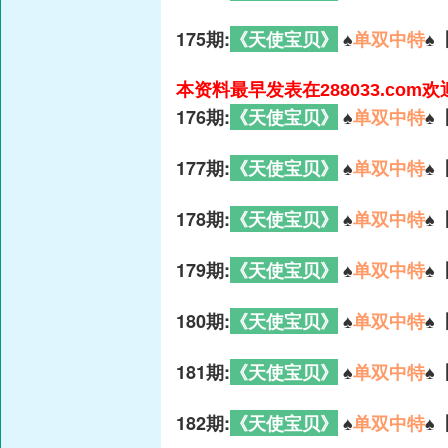
175期:
《天使宝贝》
♠️
单双中特
♠️
本资料最早发表在288033.com
176期:
《天使宝贝》
♠️
单双中特
♠️
177期:
《天使宝贝》
♠️
单双中特
♠️
178期:
《天使宝贝》
♠️
单双中特
♠️
179期:
《天使宝贝》
♠️
单双中特
♠️
180期:
《天使宝贝》
♠️
单双中特
♠️
181期:
《天使宝贝》
♠️
单双中特
♠️
182期:
《天使宝贝》
♠️
单双中特
♠