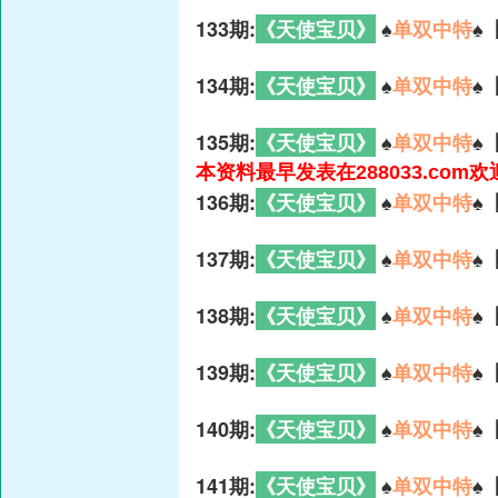
133期:
《天使宝贝》
♠️
单双中特
♠
134期:
《天使宝贝》
♠️
单双中特
♠️
135期:
《天使宝贝》
♠️
单双中特
♠️
本资料最早发表在288033.com
136期:
《天使宝贝》
♠️
单双中特
♠️
137期:
《天使宝贝》
♠️
单双中特
♠️
138期:
《天使宝贝》
♠️
单双中特
♠️
139期:
《天使宝贝》
♠️
单双中特
♠
140期:
《天使宝贝》
♠️
单双中特
♠️
141期:
《天使宝贝》
♠️
单双中特
♠️