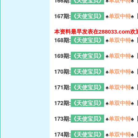
166期:
《天使宝贝》
♠️
单双中特
♠️
167期:
《天使宝贝》
♠️
单双中特
♠️
本资料最早发表在288033.com
168期:
《天使宝贝》
♠️
单双中特
♠
169期:
《天使宝贝》
♠️
单双中特
♠️
170期:
《天使宝贝》
♠️
单双中特
♠️
171期:
《天使宝贝》
♠️
单双中特
♠
172期:
《天使宝贝》
♠️
单双中特
♠️
173期:
《天使宝贝》
♠️
单双中特
♠️
174期:
《天使宝贝》
♠️
单双中特
♠️