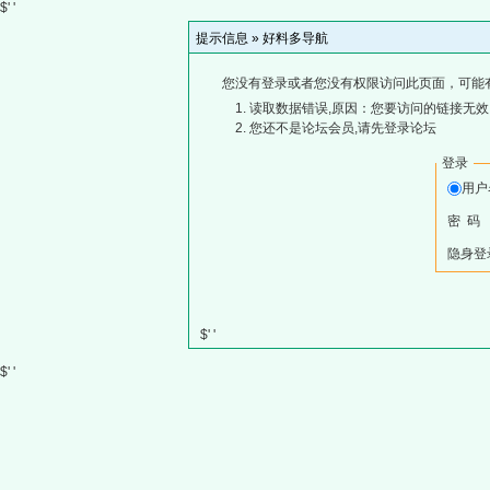
$' '
提示信息 »
好料多导航
您没有登录或者您没有权限访问此页面，可能
读取数据错误,原因：您要访问的链接无效,
您还不是论坛会员,请先登录论坛
登录
用
密 码
隐身登
$' '
$' '