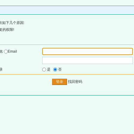
有如下几个原因:
复的权限!
户名
Email
录
是
否
找回密码