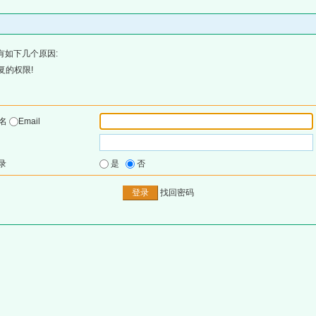
有如下几个原因:
复的权限!
户名
Email
录
是
否
找回密码