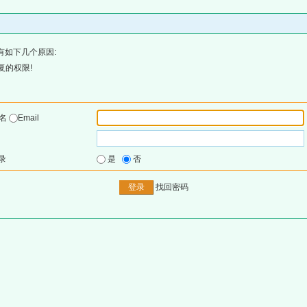
有如下几个原因:
复的权限!
户名
Email
录
是
否
找回密码