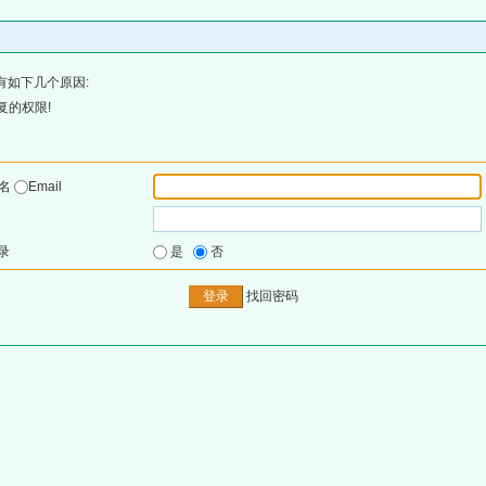
有如下几个原因:
复的权限!
户名
Email
录
是
否
找回密码