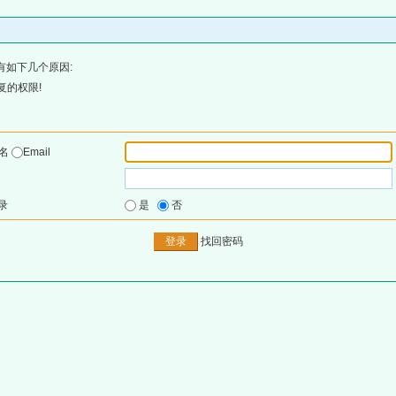
有如下几个原因:
复的权限!
户名
Email
录
是
否
找回密码