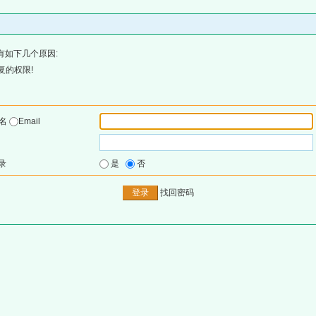
有如下几个原因:
复的权限!
户名
Email
录
是
否
找回密码