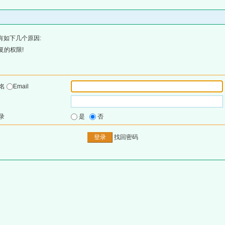
有如下几个原因:
复的权限!
户名
Email
录
是
否
找回密码