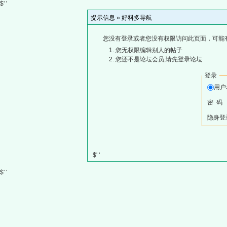
$' '
提示信息 »
好料多导航
您没有登录或者您没有权限访问此页面，可能
您无权限编辑别人的帖子
您还不是论坛会员,请先登录论坛
登录
用
密 码
隐身登
$' '
$' '