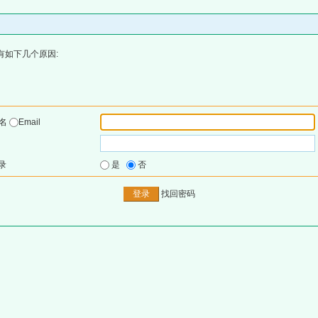
有如下几个原因:
户名
Email
录
是
否
找回密码