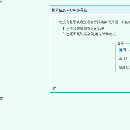
$' '
提示信息 »
好料多导航
您没有登录或者您没有权限访问此页面，可能
您无权限编辑别人的帖子
您还不是论坛会员,请先登录论坛
登录
用
密 码
隐身登
$' '
$' '