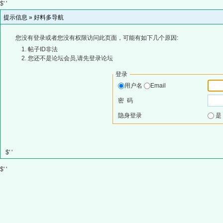
$' '
提示信息 »
好料多导航
您没有登录或者您没有权限访问此页面，可能有如下几个原因:
帖子ID非法
您还不是论坛会员,请先登录论坛
登录
用户名
Email
密 码
隐身登录
$' '
$' '